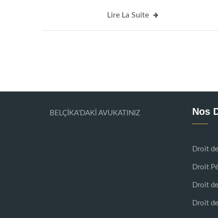
lice par
etre entendu et lu les nouvelles que beaucoup de
Lire La Suite
r faire
gens et d’entreprises ont été des victimes avec un
n sait,
nouvelle méthode d’escroquerie ces jours-ci. S’il fa
qu’on donne deux exemples; Un cuisinier connu […
Nos D
BELÇİKA’DAKİ AVUKATINIZ
Droit de
Droit Pé
Droit d
Droit de