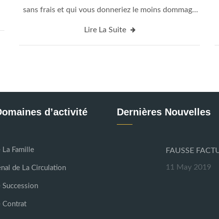
sans frais et qui vous donneriez le moins dommage
e
moralement. Actionner pour le divorce en
Lire La Suite
ut
négociation veut dire la terminaison rapide du
]
processus de divorce dur au regard des époux et la
fin légale du […]
omaines d’activité
Dernières Nouvelles
 La Famille
FAUSSE FACT
11 May 2019
nal de La Circulation
e Succession
 Contrat